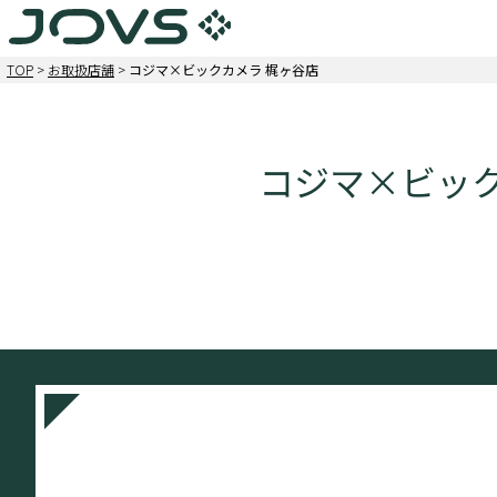
TOP
>
お取扱店舗
>
コジマ×ビックカメラ 梶ヶ谷店
コジマ×ビック