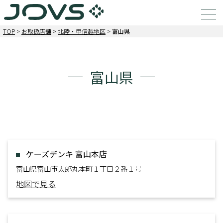
TOP
>
お取扱店舗
>
北陸・甲信越地区
>
富山県
富山県
ケーズデンキ 富山本店
富山県富山市太郎丸本町１丁目２番１号
地図で見る