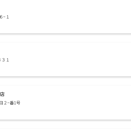
６−１
３３１
寺店
目２−番1号