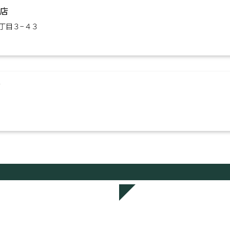
寺店
丁目３−４３
店