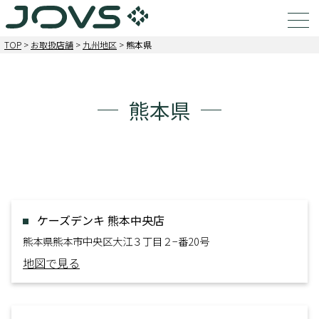
TOP
>
お取扱店舗
>
九州地区
>
熊本県
熊本県
ケーズデンキ 熊本中央店
熊本県熊本市中央区大江３丁目２−番20号
地図で見る