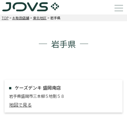
TOP
>
お取扱店舗
>
東北地区
>
岩手県
岩手県
ケーズデンキ 盛岡南店
岩手県盛岡市三本柳５地割５８
地図で見る