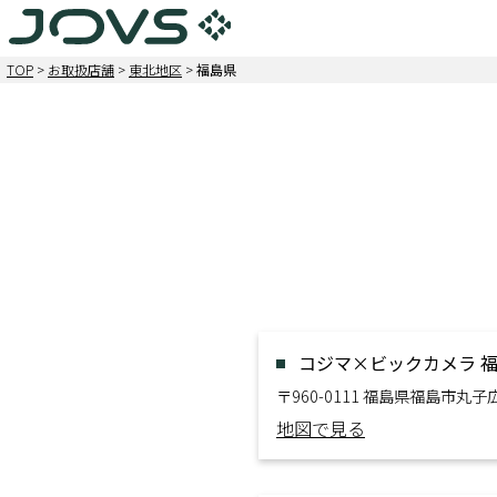
TOP
>
お取扱店舗
>
東北地区
>
福島県
コジマ×ビックカメラ 
〒960-0111 福島県福島市丸
地図で見る