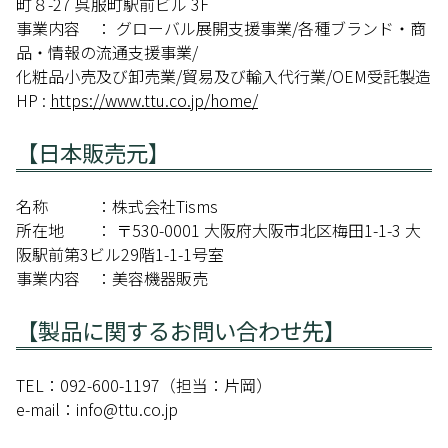
町８-27 呉服町駅前ビル 3F
事業内容 ： グローバル展開支援事業/各種ブランド・商
品・情報の流通支援事業/
化粧品小売及び卸売業/貿易及び輸入代行業/OEM受託製造
HP :
https://www.ttu.co.jp/home/
【日本販売元】
名称 ：株式会社Tisms
所在地 ： 〒530-0001 大阪府大阪市北区梅田1-1-3 大
阪駅前第3ビル29階1-1-1号室
事業内容 ：美容機器販売
【製品に関するお問い合わせ先】
TEL：092-600-1197（担当：片岡）
e-mail：info@ttu.co.jp